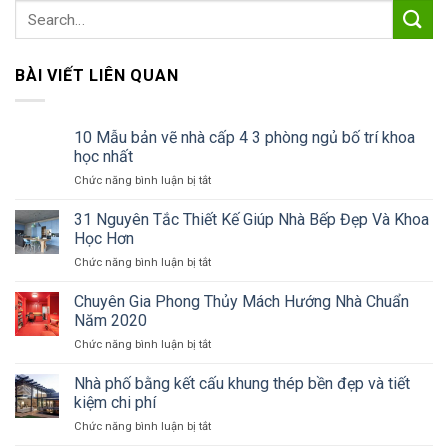
BÀI VIẾT LIÊN QUAN
10 Mẫu bản vẽ nhà cấp 4 3 phòng ngủ bố trí khoa
học nhất
ở
Chức năng bình luận bị tắt
10
Mẫu
31 Nguyên Tắc Thiết Kế Giúp Nhà Bếp Đẹp Và Khoa
bản
Học Hơn
vẽ
ở
Chức năng bình luận bị tắt
nhà
31
cấp
Nguyên
Chuyên Gia Phong Thủy Mách Hướng Nhà Chuẩn
4
Tắc
3
Năm 2020
Thiết
phòng
ở
Chức năng bình luận bị tắt
Kế
ngủ
Chuyên
Giúp
bố
Gia
Nhà phố bằng kết cấu khung thép bền đẹp và tiết
Nhà
trí
Phong
Bếp
kiệm chi phí
khoa
Thủy
Đẹp
học
ở
Chức năng bình luận bị tắt
Mách
Và
nhất
Nhà
Hướng