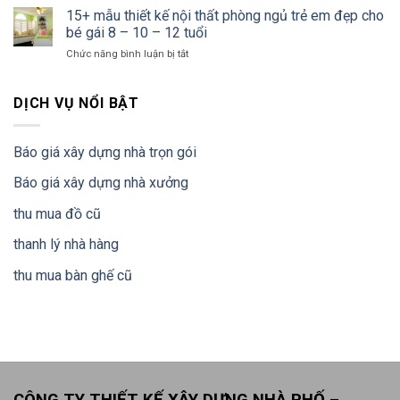
Khoa
phố
15+ mẫu thiết kế nội thất phòng ngủ trẻ em đẹp cho
Nhà
Học
bằng
Chuẩn
bé gái 8 – 10 – 12 tuổi
Hơn
kết
Năm
ở
Chức năng bình luận bị tắt
cấu
2020
15+
khung
mẫu
thép
thiết
DỊCH VỤ NỔI BẬT
bền
kế
đẹp
nội
và
thất
tiết
Báo giá xây dựng nhà trọn gói
phòng
kiệm
ngủ
chi
Báo giá xây dựng nhà xưởng
trẻ
phí
em
thu mua đồ cũ
đẹp
cho
thanh lý nhà hàng
bé
gái
thu mua bàn ghế cũ
8
–
10
–
12
tuổi
CÔNG TY THIẾT KẾ XÂY DỰNG NHÀ PHỐ –